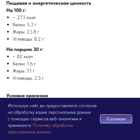
Пищевая и энергетическая ценность
На 100 г:
~ 273 ккал
Белки: 5.3 г
Жиры: 23.8 г
Углеводы: 8.2 г
На порцию 30 г:
~ 82 ккал
Белки: 1.6 г
Жиры: 7.1 г
Углеводы: 2.5 г
Условия хранения
хранить в закрытой чистой гастроёмкости при +2…+6 °C
Используя сайт, вы предоставляете согласие
— не более 12 часов;
на обработку ваших персональных данных
обязательно указывать дату/время изготовления и
с помощью сервисов веб-аналитики и
Согласен
наименование;
принимаете
Политику обработки
после отсадки на изделие без запекания — реализовать в
персональных данных
.
течение смены;