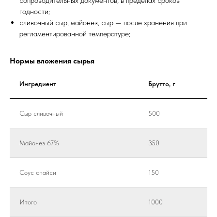
сопроводительных документов, в пределах сроков
годности;
сливочный сыр, майонез, сыр — после хранения при
регламентированной температуре;
Нормы вложения сырья
Ингредиент
Брутто, г
Сыр сливочный
500
Майонез 67%
350
Соус спайси
150
Итого
1000