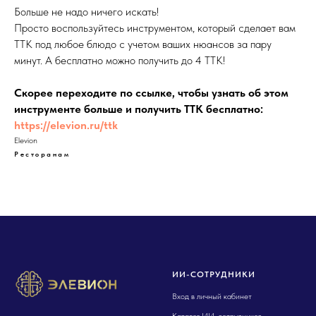
Больше не надо ничего искать!
Просто воспользуйтесь инструментом, который сделает вам
ТТК под любое блюдо с учетом ваших нюансов за пару
минут. А бесплатно можно получить до 4 ТТК!
Скорее переходите по ссылке, чтобы узнать об этом
инструменте больше и получить ТТК бесплатно:
https://elevion.ru/ttk
Elevion
Ресторанам
Элевион, елевион, elevion, иливион
ИИ-СОТРУДНИКИ
Вход в личный кабинет