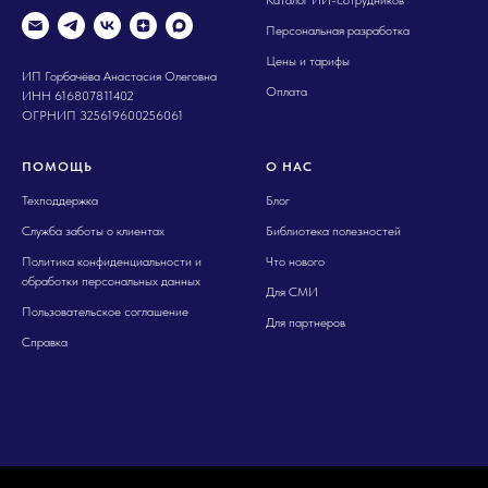
Каталог ИИ-сотрудников
Персональная разработка
Цены и тарифы
ИП Горбачёва Анастасия Олеговна
Оплата
ИНН 616807811402
ОГРНИП 325619600256061
ПОМОЩЬ
О НАС
Техподдержка
Блог
Служба заботы о клиентах
Библиотека полезностей
Политика конфиденциальности и
Что нового
обработки персональных данных
Для СМИ
Пользовательское соглашение
Для партнеров
Справка