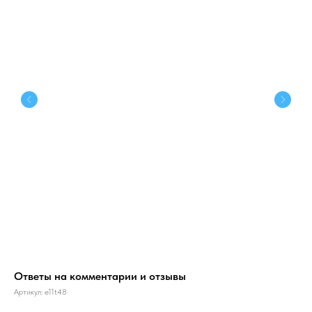
Ответы на комментарии и отзывы
По
Артикул:
e11t48
Арт