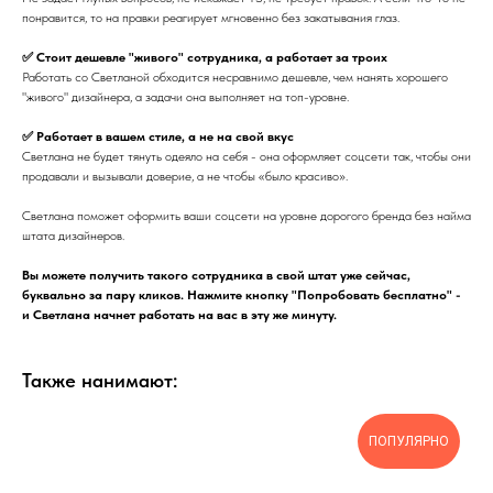
понравится, то на правки реагирует мгновенно без закатывания глаз.
✅ Стоит дешевле "живого" сотрудника, а работает за троих
Работать со Светланой обходится несравнимо дешевле, чем нанять хорошего
"живого" дизайнера, а задачи она выполняет на топ-уровне.
✅ Работает в вашем стиле, а не на свой вкус
Светлана не будет тянуть одеяло на себя - она оформляет соцсети так, чтобы они
продавали и вызывали доверие, а не чтобы «было красиво».
Светлана поможет оформить ваши соцсети на уровне дорогого бренда без найма
штата дизайнеров.
Вы можете получить такого сотрудника в свой штат уже сейчас,
буквально за пару кликов. Нажмите кнопку "Попробовать бесплатно" -
и Светлана начнет работать на вас в эту же минуту.
Также нанимают:
ПОПУЛЯРНО