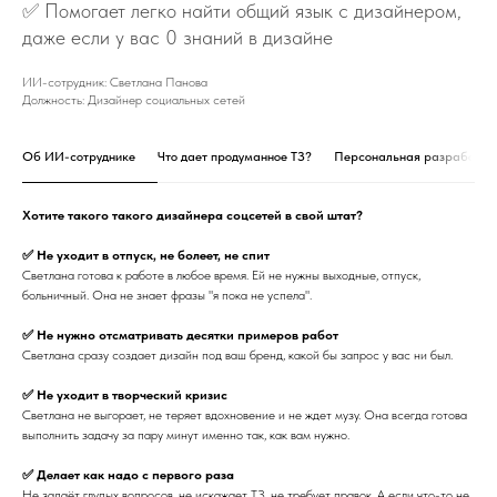
✅ Помогает легко найти общий язык с дизайнером,
даже если у вас 0 знаний в дизайне
ИИ-сотрудник: Светлана Панова
Должность: Дизайнер социальных сетей
Об ИИ-сотруднике
Что дает продуманное ТЗ?
Персональная разработка
Хотите такого такого дизайнера соцсетей в свой штат?
✅ Не уходит в отпуск, не болеет, не спит
Светлана готова к работе в любое время. Ей не нужны выходные, отпуск,
больничный. Она не знает фразы "я пока не успела".
✅ Не нужно отсматривать десятки примеров работ
Светлана сразу создает дизайн под ваш бренд, какой бы запрос у вас ни был.
✅ Не уходит в творческий кризис
Светлана не выгорает, не теряет вдохновение и не ждет музу. Она всегда готова
выполнить задачу за пару минут именно так, как вам нужно.
✅ Делает как надо с первого раза
Не задаёт глупых вопросов, не искажает ТЗ, не требует правок. А если что-то не