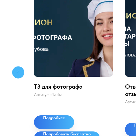
четаний
ТЗ для фотографа
Отв
отз
Артикул:
e15t65
Артик
Подробнее
Попробовать бесплатно