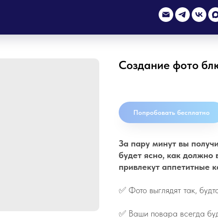
Создание фото бл
Артикул:
e13t74
Попробовать бесплатно
За пару минут вы получ
будет ясно, как должно 
привлекут аппетитные к
✅
Фото выглядят так, буд
✅
Ваши повара всегда буд