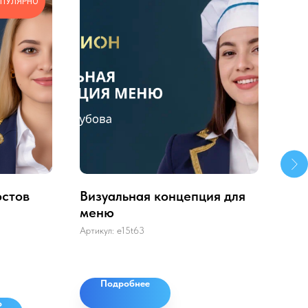
ПУЛЯРНО
остов
Визуальная концепция для
Раз
меню
кал
Артикул:
e15t63
Арти
Подробнее
о