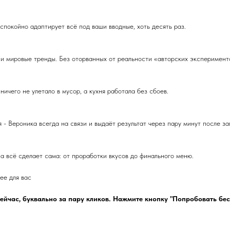
спокойно адаптирует всё под ваши вводные, хоть десять раз.
 и мировые тренды. Без оторванных от реальности «авторских эксперимент
ичего не улетало в мусор, а кухня работала без сбоев.
 - Вероника всегда на связи и выдаёт результат через пару минут после за
на всё сделает сама: от проработки вкусов до финального меню.
ее для вас
ейчас, буквально за пару кликов. Нажмите кнопку "Попробовать бесп