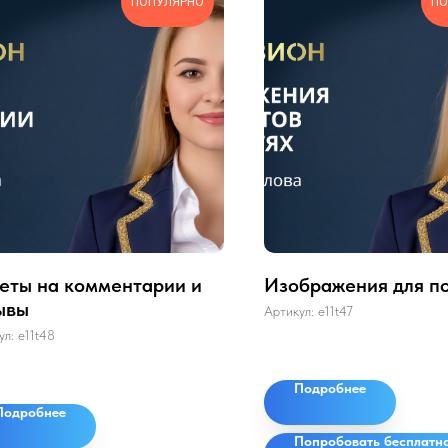
ПОПУЛЯРНО
ПО
еты на комментарии и
Изображения для п
ывы
Артикул:
e11t47
ул:
e11t48
Подробнее
Подробнее
Попробовать бесплатн