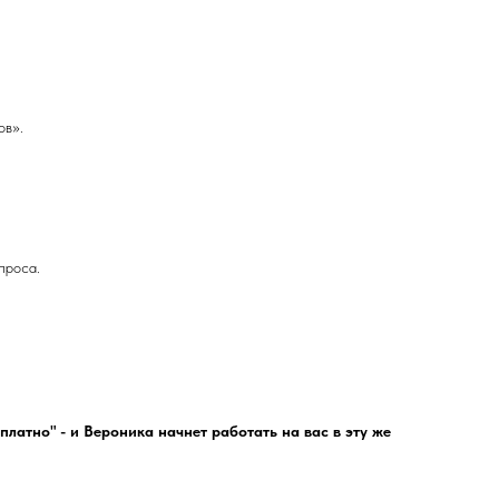
ов».
проса.
латно" - и Вероника начнет работать на вас в эту же