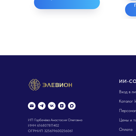
ИИ-С
Вход в л
Каталог 
Персонал
Цены и т
ИП Горбачёва Анастасия Олеговна
ИНН 616807811402
Оплата
ОГРНИП 325619600256061