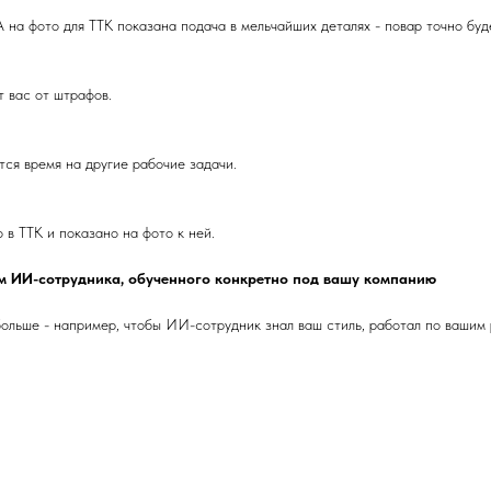
 на фото для ТТК показана подача в мельчайших деталях - повар точно буде
 вас от штрафов.
ится время на другие рабочие задачи.
 в ТТК и показано на фото к ней.
им ИИ-сотрудника, обученного конкретно под вашу компанию
 больше - например, чтобы ИИ-сотрудник знал ваш стиль, работал по вашим