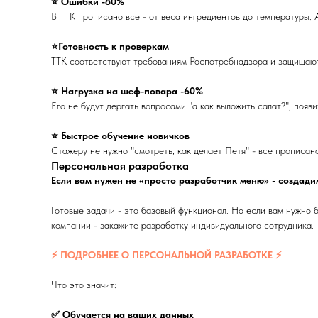
⭐ Ошибки -80%
В ТТК прописано все - от веса ингредиентов до температуры. А
⭐Готовность к проверкам
ТТК соответствуют требованиям Роспотребнадзора и защищают
⭐ Нагрузка на шеф-повара -60%
Его не будут дергать вопросами "а как выложить салат?", появ
⭐ Быстрое обучение новичков
Стажеру не нужно "смотреть, как делает Петя" - все прописано
Персональная разработка
Если вам нужен не «просто разработчик меню» - создад
Готовые задачи - это базовый функционал. Но если вам нужно
компании - закажите разработку индивидуального сотрудника.
⚡ ПОДРОБНЕЕ О ПЕРСОНАЛЬНОЙ РАЗРАБОТКЕ ⚡
Что это значит:
✅ Обучается на ваших данных