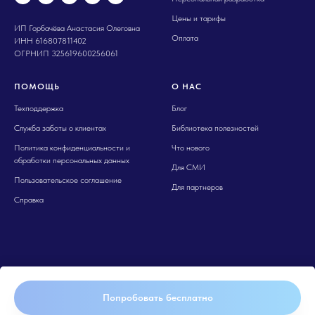
Цены и тарифы
ИП Горбачёва Анастасия Олеговна
Оплата
ИНН 616807811402
ОГРНИП 325619600256061
ПОМОЩЬ
О НАС
Техподдержка
Блог
Служба заботы о клиентах
Библиотека полезностей
Политика конфиденциальности и
Что нового
обработки персональных данных
Для СМИ
Пользовательское соглашение
Для партнеров
Справка
Попробовать бесплатно
Tilda
Made on