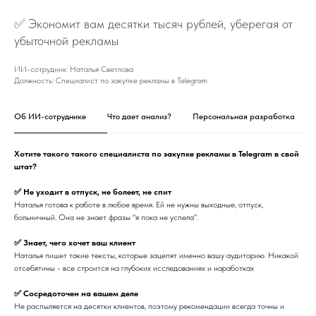
✅ Экономит вам десятки тысяч рублей, уберегая от
убыточной рекламы
ИИ-сотрудник: Наталья Светлова
Должность: Специалист по закупке рекламы в Telegram
Об ИИ-сотруднике
Что дает анализ?
Персональная разработка
Хотите такого такого специалиста по закупке рекламы в Telegram в свой
штат?
✅ Не уходит в отпуск, не болеет, не спит
Наталья готова к работе в любое время. Ей не нужны выходные, отпуск,
больничный. Она не знает фразы "я пока не успела".
✅ Знает, чего хочет ваш клиент
Наталья пишет такие тексты, которые зацепят именно вашу аудиторию. Никакой
отсебятины - все строится на глубоких исследованиях и наработках
✅ Сосредоточен на вашем деле
Не распыляется на десятки клиентов, поэтому рекомендации всегда точны и