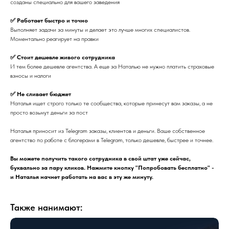
созданы специально для вашего заведения
✅ Работает быстро и точно
Выполняет задачи за минуты и делает это лучше многих специалистов.
Моментально реагирует на правки
✅ Стоит дешевле живого сотрудника
И тем более дешевле агентства. А еще за Наталью не нужно платить страховые
взносы и налоги
✅ Не сливает бюджет
Наталья ищет строго только те сообщества, которые принесут вам заказы, а не
просто возьмут деньги за пост
Наталья приносит из Telegram заказы, клиентов и деньги. Ваше собственное
агентство по работе с блогерами в Telegram, только дешевле, быстрее и точнее.
Вы можете получить такого сотрудника в свой штат уже сейчас,
буквально за пару кликов. Нажмите кнопку "Попробовать бесплатно" -
и Наталья начнет работать на вас в эту же минуту.
Также нанимают: