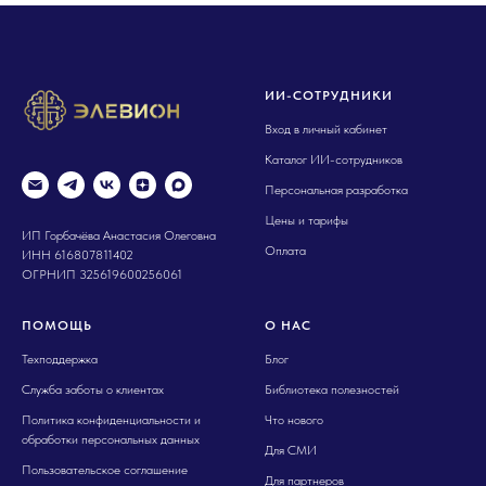
ИИ-СОТРУДНИКИ
Вход в личный кабинет
Каталог ИИ-сотрудников
Персональная разработка
Цены и тарифы
ИП Горбачёва Анастасия Олеговна
Оплата
ИНН 616807811402
ОГРНИП 325619600256061
ПОМОЩЬ
О НАС
Техподдержка
Блог
Служба заботы о клиентах
Библиотека полезностей
Политика конфиденциальности и
Что нового
обработки персональных данных
Для СМИ
Пользовательское соглашение
Для партнеров