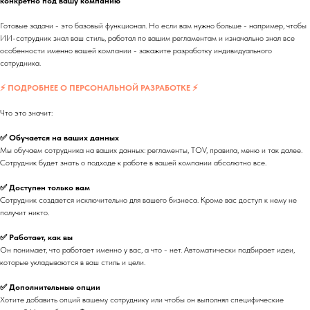
конкретно под вашу компанию
Готовые задачи - это базовый функционал. Но если вам нужно больше - например, чтобы
ИИ-сотрудник знал ваш стиль, работал по вашим регламентам и изначально знал все
особенности именно вашей компании - закажите разработку индивидуального
сотрудника.
⚡ ПОДРОБНЕЕ О ПЕРСОНАЛЬНОЙ РАЗРАБОТКЕ ⚡
Что это значит:
✅ Обучается на ваших данных
Мы обучаем сотрудника на ваших данных: регламенты, TOV, правила, меню и так далее.
Сотрудник будет знать о подходе к работе в вашей компании абсолютно все.
✅ Доступен только вам
Сотрудник создается исключительно для вашего бизнеса. Кроме вас доступ к нему не
получит никто.
✅ Работает, как вы
Он понимает, что работает именно у вас, а что - нет. Автоматически подбирает идеи,
которые укладываются в ваш стиль и цели.
✅ Дополнительные опции
Хотите добавить опций вашему сотруднику или чтобы он выполнял специфические