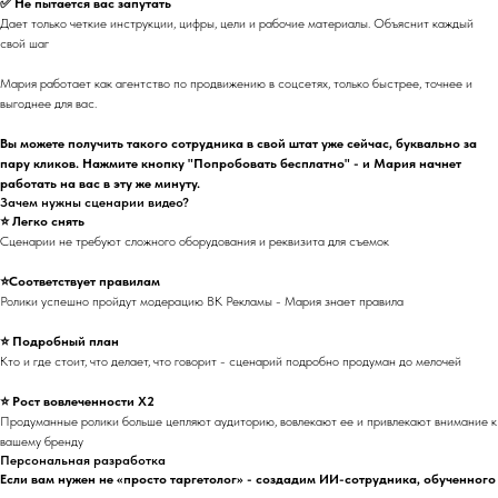
✅ Не пытается вас запутать
Дает только четкие инструкции, цифры, цели и рабочие материалы. Объяснит каждый
свой шаг
Мария работает как агентство по продвижению в соцсетях, только быстрее, точнее и
выгоднее для вас.
Вы можете получить такого сотрудника в свой штат уже сейчас, буквально за
пару кликов. Нажмите кнопку "Попробовать бесплатно" - и Мария начнет
работать на вас в эту же минуту.
Зачем нужны сценарии видео?
⭐ Легко снять
Сценарии не требуют сложного оборудования и реквизита для съемок
⭐Соответствует правилам
Ролики успешно пройдут модерацию ВК Рекламы - Мария знает правила
⭐ Подробный план
Кто и где стоит, что делает, что говорит - сценарий подробно продуман до мелочей
⭐ Рост вовлеченности Х2
Продуманные ролики больше цепляют аудиторию, вовлекают ее и привлекают внимание к
вашему бренду
Персональная разработка
Если вам нужен не «просто таргетолог» - создадим ИИ-сотрудника, обученного