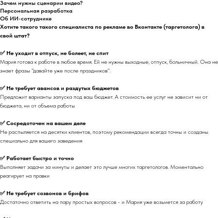
Зачем нужны сценарии видео?
Персональная разработка
Об ИИ-сотруднике
Хотите такого такого специалиста по рекламе во Вконтакте (таргетолога) в
свой штат?
✅ Не уходит в отпуск, не болеет, не спит
Мария готова к работе в любое время. Ей не нужны выходные, отпуск, больничный. Она не
знает фразы "давайте уже после праздников".
✅ Не требует авансов и раздутых бюджетов
Предложит варианты запуска под ваш бюджет. А стоимость ее услуг не зависит ни от
бюджета, ни от объема работы
✅ Сосредоточен на вашем деле
Не распыляется на десятки клиентов, поэтому рекомендации всегда точны и созданы
специально для вашего заведения
✅ Работает быстро и точно
Выполняет задачи за минуты и делает это лучше многих таргетологов. Моментально
реагирует на правки
✅ Не требует созвонов и брифов
Достаточно ответить на пару простых вопросов - и Мария уже возьмется за работу