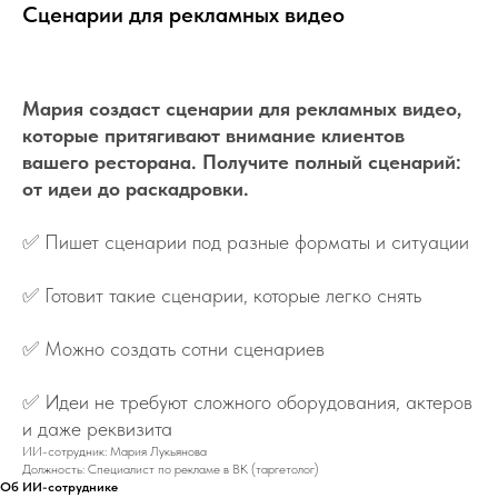
Сценарии для рекламных видео
Артикул:
e3t13
Мария создаст сценарии для рекламных видео,
которые притягивают внимание клиентов
вашего ресторана. Получите полный сценарий:
от идеи до раскадровки.
✅
Пишет сценарии под разные форматы и ситуации
✅
Готовит такие сценарии, которые легко снять
✅
Можно создать сотни сценариев
✅
Идеи не требуют сложного оборудования, актеров
и даже реквизита
ИИ-сотрудник: Мария Лукьянова
Должность: Специалист по рекламе в ВК (таргетолог)
Об ИИ-сотруднике