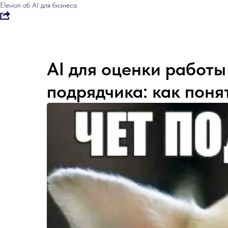
Elevion об AI для бизнеса
AI для оценки работы
подрядчика: как понят